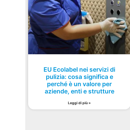
EU Ecolabel nei servizi di
pulizia: cosa significa e
perché è un valore per
aziende, enti e strutture
Leggi di più »