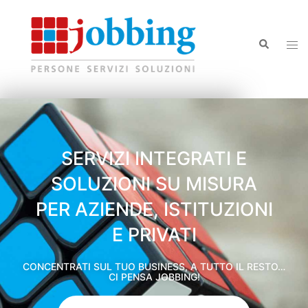
SERVIZI INTEGRATI E
SOLUZIONI SU MISURA
PER AZIENDE, ISTITUZIONI
E PRIVATI
CONCENTRATI SUL TUO BUSINESS, A TUTTO IL RESTO…
CI PENSA JOBBING!