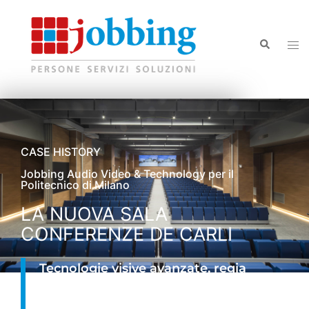
CASE HISTORY
Jobbing Audio Video & Technology per il
Politecnico di Milano
LA NUOVA SALA
CONFERENZE DE CARLI
Tecnologie visive avanzate, regia
digitale e acustica ottimizzata per una