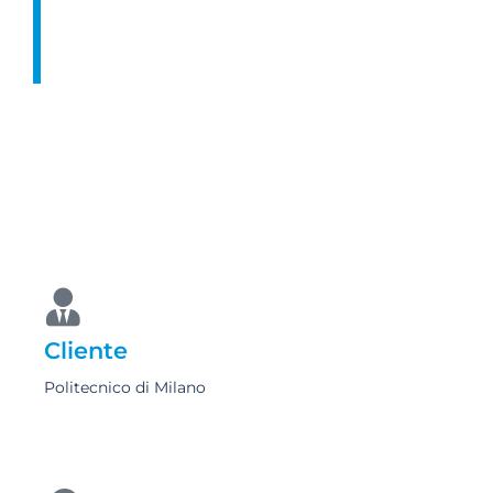
sala polifunzionale in grado di ospitare
due eventi in contemporanea con 500
persone
Cliente
Politecnico di Milano